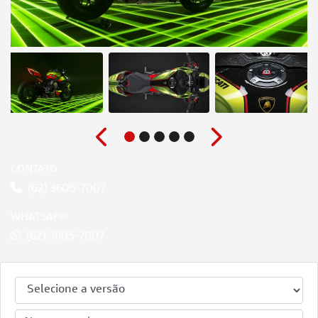
Anterior
Próximo
CONTATO
(62) 3605-7007
WHATSAPP
(62) 3605-7007