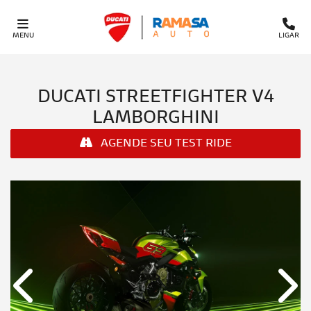
MENU
LIGAR
DUCATI
STREETFIGHTER V4
LAMBORGHINI
AGENDE SEU TEST RIDE
Anterior
Próx