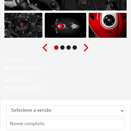
Anterior
Próximo
CONTATO
(62) 3605-7007
WHATSAPP
(62) 3605-7007