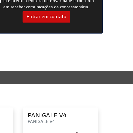
Li e aceito a
Política de Privacidade
e concordo
em receber comunicações da concessionária.
Entrar em contato
PANIGALE V4
PANIGALE V4